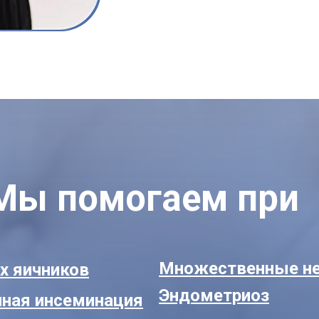
Мы помогаем при
Множественные не
х яичников
Эндометриоз
чная инсеминация