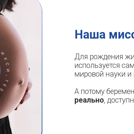
Наша мис
Для рождения жи
используется са
мировой науки и 
А потому береме
реально
, доступ