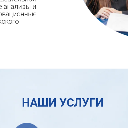
е анализы и
новационные
жского
НАШИ УСЛУГИ