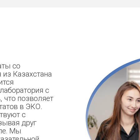
аты со
 из Казахстана
ится
лаборатория с
 что позволяет
татов в ЭКО.
твуют с
зывая друг
пе. Мы
азательной