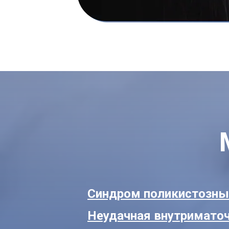
Синдром поликистозны
Неудачная внутримато