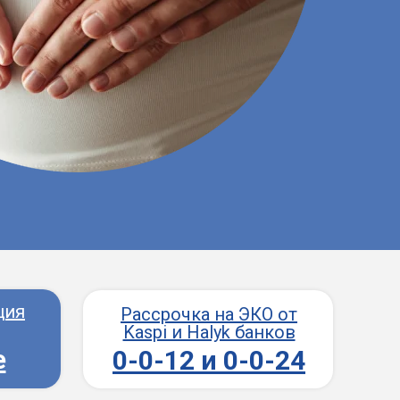
ция
Рассрочка на ЭКО от
Kaspi и Halyk банков
е
0-0-12 и 0-0-24